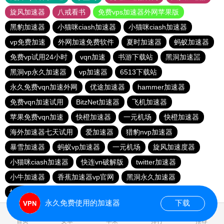
旋风加速器
八戒看书
免费vps加速器外网苹果版
黑豹加速器
小猫咪ciash加速器
小猫咪ciash加速器
vp免费加速
外网加速免费软件
夏时加速器
蚂蚁加速器
免费vp试用24小时
vqn加速
书游下载站
黑洞加速噐
黑洞vp永久加速器
vp加速器
6513下载站
永久免费vqn加速外网
优途加速器
hammer加速器
免费vqn加速试用
BitzNet加速器
飞机加速器
苹果免费vqn加速
快橙加速器
一元机场
快橙加速器
海外加速器七天试用
爱加速器
猎豹nvp加速器
暴雪加速器
蚂蚁vp加速器
一元机场
旋风加速度器
小猫咪ciash加速器
快连vn破解版
twitter加速器
小牛加速器
香蕉加速器vp官网
黑洞永久加速器
快鸭加速器
永久免费使用的加速器
下载
1.510761s
首页
安卓
苹果
排行
推荐