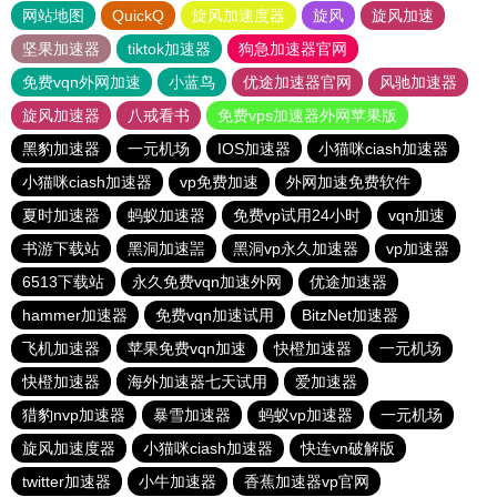
网站地图
QuickQ
旋风加速度器
旋风
旋风加速
坚果加速器
tiktok加速器
狗急加速器官网
免费vqn外网加速
小蓝鸟
优途加速器官网
风驰加速器
旋风加速器
八戒看书
免费vps加速器外网苹果版
黑豹加速器
一元机场
IOS加速器
小猫咪ciash加速器
小猫咪ciash加速器
vp免费加速
外网加速免费软件
夏时加速器
蚂蚁加速器
免费vp试用24小时
vqn加速
书游下载站
黑洞加速噐
黑洞vp永久加速器
vp加速器
6513下载站
永久免费vqn加速外网
优途加速器
hammer加速器
免费vqn加速试用
BitzNet加速器
飞机加速器
苹果免费vqn加速
快橙加速器
一元机场
快橙加速器
海外加速器七天试用
爱加速器
猎豹nvp加速器
暴雪加速器
蚂蚁vp加速器
一元机场
旋风加速度器
小猫咪ciash加速器
快连vn破解版
twitter加速器
小牛加速器
香蕉加速器vp官网