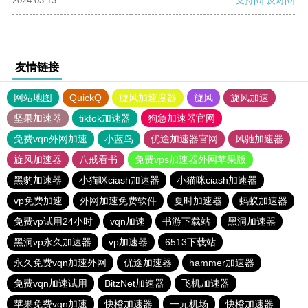
2024-03-13
支持
[0]
反对
[0]
友情链接
网站地图
QuickQ
旋风加速度器
旋风
旋风加速
坚果加速器
tiktok加速器
狗急加速器官网
免费vqn外网加速
小蓝鸟
优途加速器官网
风驰加速器
旋风加速器
八戒看书
免费vps加速器外网苹果版
黑豹加速器
小猫咪ciash加速器
小猫咪ciash加速器
vp免费加速
外网加速免费软件
夏时加速器
蚂蚁加速器
免费vp试用24小时
vqn加速
书游下载站
黑洞加速噐
黑洞vp永久加速器
vp加速器
6513下载站
永久免费vqn加速外网
优途加速器
hammer加速器
免费vqn加速试用
BitzNet加速器
飞机加速器
苹果免费vqn加速
快橙加速器
一元机场
快橙加速器