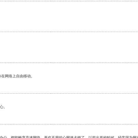
。
你在网络上自由移动。
心。
作办公，都能畅享高速网络，再也不用担心网速卡顿了。以前出差的时候，经常因为网