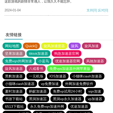
这款游戏的剧情非常感人，让我久久不能忘怀。
2024-01-04
支持
[0]
反对
[0]
友情链接
网站地图
QuickQ
旋风加速度器
旋风
旋风加速
坚果加速器
tiktok加速器
狗急加速器官网
免费vqn外网加速
小蓝鸟
优途加速器官网
风驰加速器
旋风加速器
八戒看书
免费vps加速器外网苹果版
黑豹加速器
一元机场
IOS加速器
小猫咪ciash加速器
小猫咪ciash加速器
vp免费加速
外网加速免费软件
夏时加速器
蚂蚁加速器
免费vp试用24小时
vqn加速
书游下载站
黑洞加速噐
黑洞vp永久加速器
vp加速器
6513下载站
永久免费vqn加速外网
优途加速器