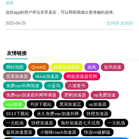
游客
这款app的用户评论非常真实，可以帮助我做出更准确的选择。
2025-04-29
支持
[0]
反对
[0]
友情链接
网站地图
QuickQ
旋风加速度器
旋风
旋风加速
坚果加速器
tiktok加速器
狗急加速器官网
免费vqn外网加速
小蓝鸟
八戒看书
免费vps加速器外网苹果版
黑豹加速器
vp免费加速
vqn加速
书游下载站
黑洞加速噐
vp加速器
6513下载站
永久免费vqn加速外网
快橙加速器
一元机场
快橙加速器
海外加速器七天试用
一元机场
旋风加速度器
小猫咪ciash加速器
快连vn破解版