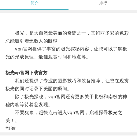
简介
排行
极光，是大自然最美丽的奇迹之一，其绚丽多彩的色彩
总能吸引着无数人的眼球。
vqn官网提供了丰富的极光探秘内容，让您可以了解极
光的形成原理、最佳观赏时间和地点等。
极光vp官网下载官方
我们还提供了专业的摄影技巧和装备推荐，让您在观赏
极光的同时记录下美丽的瞬间。
除了极光探秘，vqn官网还有更多关于北极和南极的神
秘内容等待着您发现。
不要犹豫，赶快点击进入vqn官网，启程探寻极光之
美！。
#18#