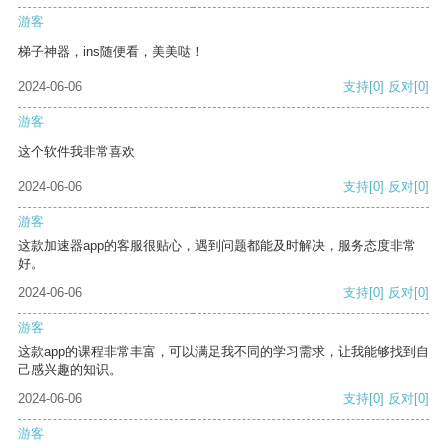
游客
梯子神器，ins随便看，美美哒！
2024-06-06
支持
[0]
反对
[0]
游客
这个软件我非常喜欢
2024-06-06
支持
[0]
反对
[0]
游客
这款加速器app的客服很贴心，遇到问题都能及时解决，服务态度非常
好。
2024-06-06
支持
[0]
反对
[0]
游客
这款app的课程非常丰富，可以满足我不同的学习需求，让我能够找到自
己感兴趣的知识。
2024-06-06
支持
[0]
反对
[0]
游客