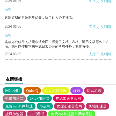
2024-06-06
支持
[0]
反对
[0]
游客
这款游戏的音乐非常优美，听了让人心旷神怡。
2024-06-06
支持
[0]
反对
[0]
游客
这款办公软件的功能非常全面，涵盖了文档、表格、演示文稿等各个方
面。我可以使用它来完成日常办公的所有任务，非常方便。
2024-06-06
支持
[0]
反对
[0]
友情链接
网站地图
QuickQ
旋风加速度器
旋风
旋风加速
坚果加速器
tiktok加速器
狗急加速器官网
免费vqn外网加速
小蓝鸟
优途加速器官网
风驰加速器
旋风加速器
八戒看书
免费vps加速器外网苹果版