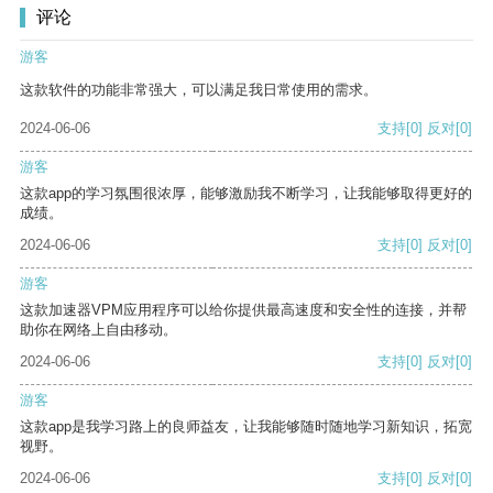
评论
游客
这款软件的功能非常强大，可以满足我日常使用的需求。
2024-06-06
支持
[0]
反对
[0]
游客
这款app的学习氛围很浓厚，能够激励我不断学习，让我能够取得更好的
成绩。
2024-06-06
支持
[0]
反对
[0]
游客
这款加速器VPM应用程序可以给你提供最高速度和安全性的连接，并帮
助你在网络上自由移动。
2024-06-06
支持
[0]
反对
[0]
游客
这款app是我学习路上的良师益友，让我能够随时随地学习新知识，拓宽
视野。
2024-06-06
支持
[0]
反对
[0]