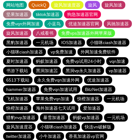
网站地图
QuickQ
旋风加速度器
旋风
旋风加速
坚果加速器
tiktok加速器
狗急加速器官网
免费vqn外网加速
小蓝鸟
优途加速器官网
风驰加速器
旋风加速器
八戒看书
免费vps加速器外网苹果版
黑豹加速器
一元机场
IOS加速器
小猫咪ciash加速器
小猫咪ciash加速器
vp免费加速
外网加速免费软件
夏时加速器
蚂蚁加速器
免费vp试用24小时
vqn加速
书游下载站
黑洞加速噐
黑洞vp永久加速器
vp加速器
6513下载站
永久免费vqn加速外网
优途加速器
hammer加速器
免费vqn加速试用
BitzNet加速器
飞机加速器
苹果免费vqn加速
快橙加速器
一元机场
快橙加速器
海外加速器七天试用
爱加速器
猎豹nvp加速器
暴雪加速器
蚂蚁vp加速器
一元机场
旋风加速度器
小猫咪ciash加速器
快连vn破解版
twitter加速器
小牛加速器
香蕉加速器vp官网