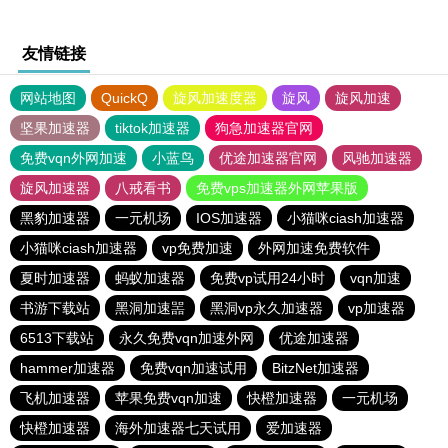
友情链接
网站地图
QuickQ
旋风加速度器
旋风
旋风加速
坚果加速器
tiktok加速器
狗急加速器官网
免费vqn外网加速
小蓝鸟
优途加速器官网
风驰加速器
旋风加速器
八戒看书
免费vps加速器外网苹果版
黑豹加速器
一元机场
IOS加速器
小猫咪ciash加速器
小猫咪ciash加速器
vp免费加速
外网加速免费软件
夏时加速器
蚂蚁加速器
免费vp试用24小时
vqn加速
书游下载站
黑洞加速噐
黑洞vp永久加速器
vp加速器
6513下载站
永久免费vqn加速外网
优途加速器
hammer加速器
免费vqn加速试用
BitzNet加速器
飞机加速器
苹果免费vqn加速
快橙加速器
一元机场
快橙加速器
海外加速器七天试用
爱加速器