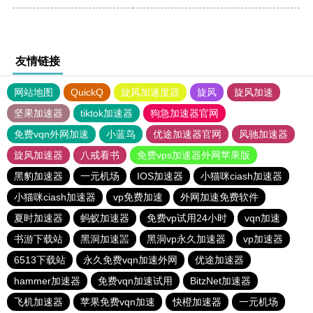
友情链接
网站地图
QuickQ
旋风加速度器
旋风
旋风加速
坚果加速器
tiktok加速器
狗急加速器官网
免费vqn外网加速
小蓝鸟
优途加速器官网
风驰加速器
旋风加速器
八戒看书
免费vps加速器外网苹果版
黑豹加速器
一元机场
IOS加速器
小猫咪ciash加速器
小猫咪ciash加速器
vp免费加速
外网加速免费软件
夏时加速器
蚂蚁加速器
免费vp试用24小时
vqn加速
书游下载站
黑洞加速噐
黑洞vp永久加速器
vp加速器
6513下载站
永久免费vqn加速外网
优途加速器
hammer加速器
免费vqn加速试用
BitzNet加速器
飞机加速器
苹果免费vqn加速
快橙加速器
一元机场