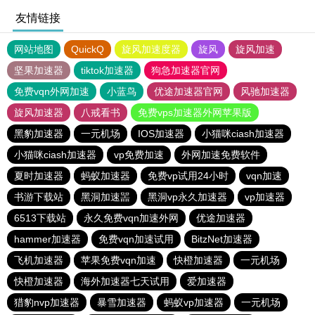
友情链接
网站地图
QuickQ
旋风加速度器
旋风
旋风加速
坚果加速器
tiktok加速器
狗急加速器官网
免费vqn外网加速
小蓝鸟
优途加速器官网
风驰加速器
旋风加速器
八戒看书
免费vps加速器外网苹果版
黑豹加速器
一元机场
IOS加速器
小猫咪ciash加速器
小猫咪ciash加速器
vp免费加速
外网加速免费软件
夏时加速器
蚂蚁加速器
免费vp试用24小时
vqn加速
书游下载站
黑洞加速噐
黑洞vp永久加速器
vp加速器
6513下载站
永久免费vqn加速外网
优途加速器
hammer加速器
免费vqn加速试用
BitzNet加速器
飞机加速器
苹果免费vqn加速
快橙加速器
一元机场
快橙加速器
海外加速器七天试用
爱加速器
猎豹nvp加速器
暴雪加速器
蚂蚁vp加速器
一元机场