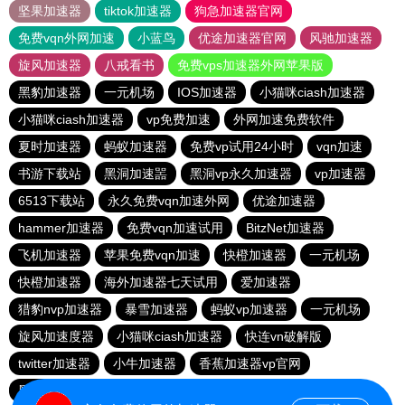
坚果加速器
tiktok加速器
狗急加速器官网
免费vqn外网加速
小蓝鸟
优途加速器官网
风驰加速器
旋风加速器
八戒看书
免费vps加速器外网苹果版
黑豹加速器
一元机场
IOS加速器
小猫咪ciash加速器
小猫咪ciash加速器
vp免费加速
外网加速免费软件
夏时加速器
蚂蚁加速器
免费vp试用24小时
vqn加速
书游下载站
黑洞加速噐
黑洞vp永久加速器
vp加速器
6513下载站
永久免费vqn加速外网
优途加速器
hammer加速器
免费vqn加速试用
BitzNet加速器
飞机加速器
苹果免费vqn加速
快橙加速器
一元机场
快橙加速器
海外加速器七天试用
爱加速器
猎豹nvp加速器
暴雪加速器
蚂蚁vp加速器
一元机场
旋风加速度器
小猫咪ciash加速器
快连vn破解版
twitter加速器
小牛加速器
香蕉加速器vp官网
黑洞永久加速器
快鸭加速器