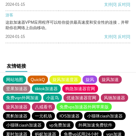
2024-01-15
支持
[0]
反对
[0]
游客
这款加速器VPM应用程序可以给你提供最高速度和安全性的连接，并帮
助你在网络上自由移动。
2024-01-15
支持
[0]
反对
[0]
友情链接
网站地图
QuickQ
旋风加速度器
旋风
旋风加速
坚果加速器
tiktok加速器
狗急加速器官网
免费vqn外网加速
小蓝鸟
优途加速器官网
风驰加速器
旋风加速器
八戒看书
免费vps加速器外网苹果版
黑豹加速器
一元机场
IOS加速器
小猫咪ciash加速器
小猫咪ciash加速器
vp免费加速
外网加速免费软件
夏时加速器
蚂蚁加速器
免费vp试用24小时
vqn加速