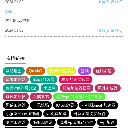
2024-01-02
支持
[0]
反对
[0]
游客
这个是app神器
2024-01-02
支持
[0]
反对
[0]
友情链接
网站地图
QuickQ
旋风加速度器
旋风
旋风加速
坚果加速器
tiktok加速器
狗急加速器官网
免费vqn外网加速
小蓝鸟
优途加速器官网
风驰加速器
旋风加速器
八戒看书
免费vps加速器外网苹果版
黑豹加速器
一元机场
IOS加速器
小猫咪ciash加速器
小猫咪ciash加速器
vp免费加速
外网加速免费软件
夏时加速器
蚂蚁加速器
免费vp试用24小时
vqn加速