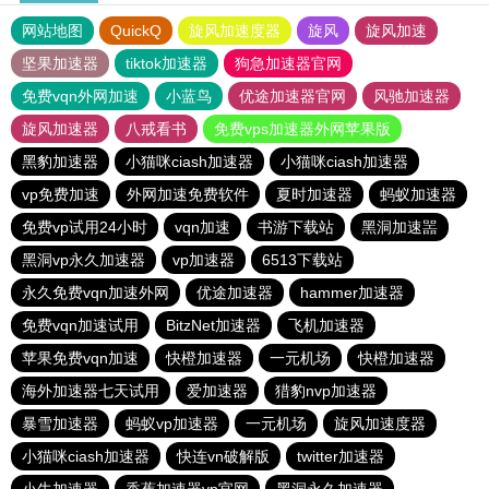
网站地图
QuickQ
旋风加速度器
旋风
旋风加速
坚果加速器
tiktok加速器
狗急加速器官网
免费vqn外网加速
小蓝鸟
优途加速器官网
风驰加速器
旋风加速器
八戒看书
免费vps加速器外网苹果版
黑豹加速器
小猫咪ciash加速器
小猫咪ciash加速器
vp免费加速
外网加速免费软件
夏时加速器
蚂蚁加速器
免费vp试用24小时
vqn加速
书游下载站
黑洞加速噐
黑洞vp永久加速器
vp加速器
6513下载站
永久免费vqn加速外网
优途加速器
hammer加速器
免费vqn加速试用
BitzNet加速器
飞机加速器
苹果免费vqn加速
快橙加速器
一元机场
快橙加速器
海外加速器七天试用
爱加速器
猎豹nvp加速器
暴雪加速器
蚂蚁vp加速器
一元机场
旋风加速度器
小猫咪ciash加速器
快连vn破解版
twitter加速器