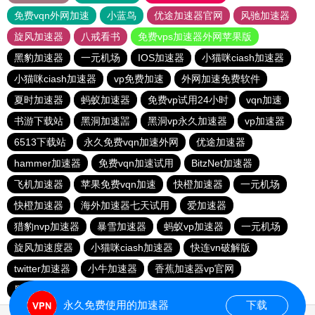
免费vqn外网加速
小蓝鸟
优途加速器官网
风驰加速器
旋风加速器
八戒看书
免费vps加速器外网苹果版
黑豹加速器
一元机场
IOS加速器
小猫咪ciash加速器
小猫咪ciash加速器
vp免费加速
外网加速免费软件
夏时加速器
蚂蚁加速器
免费vp试用24小时
vqn加速
书游下载站
黑洞加速噐
黑洞vp永久加速器
vp加速器
6513下载站
永久免费vqn加速外网
优途加速器
hammer加速器
免费vqn加速试用
BitzNet加速器
飞机加速器
苹果免费vqn加速
快橙加速器
一元机场
快橙加速器
海外加速器七天试用
爱加速器
猎豹nvp加速器
暴雪加速器
蚂蚁vp加速器
一元机场
旋风加速度器
小猫咪ciash加速器
快连vn破解版
twitter加速器
小牛加速器
香蕉加速器vp官网
黑洞永久加速器
快鸭加速器
永久免费使用的加速器
下载