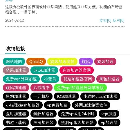
这款办公软件的界面设计非常简洁，使用起来非常方便。功能的布局也
很合理，一目了然。
2024-02-12
支持
[0]
反对
[0]
友情链接
网站地图
QuickQ
旋风加速度器
旋风
旋风加速
坚果加速器
tiktok加速器
狗急加速器官网
免费vqn外网加速
小蓝鸟
优途加速器官网
风驰加速器
旋风加速器
八戒看书
免费vps加速器外网苹果版
黑豹加速器
一元机场
IOS加速器
小猫咪ciash加速器
小猫咪ciash加速器
vp免费加速
外网加速免费软件
夏时加速器
蚂蚁加速器
免费vp试用24小时
vqn加速
书游下载站
黑洞加速噐
黑洞vp永久加速器
vp加速器