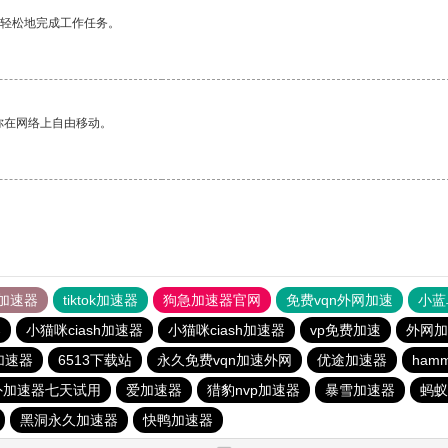
更轻松地完成工作任务。
你在网络上自由移动。
加速器
tiktok加速器
狗急加速器官网
免费vqn外网加速
小蓝
器
小猫咪ciash加速器
小猫咪ciash加速器
vp免费加速
外网加
加速器
6513下载站
永久免费vqn加速外网
优途加速器
ham
外加速器七天试用
爱加速器
猎豹nvp加速器
暴雪加速器
蚂蚁
黑洞永久加速器
快鸭加速器