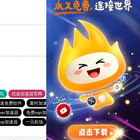
支持
[0]
反对
[0]
支持
[0]
反对
[0]
鸟
优途加速器官网
风驰加速器
旋风加速器
八戒看书
速免费软件
夏时加速器
蚂蚁加速器
免费vp试用24小时
mer加速器
免费vqn加速试用
BitzNet加速器
飞机加速器
vp加速器
一元机场
旋风加速度器
小猫咪ciash加速器