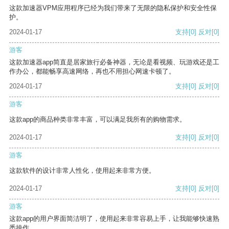
这款加速器VPM应用程序已经为我们带来了无限的隐私保护和安全性保
护。
2024-01-17
支持
[0]
反对
[0]
游客
这款加速器app简直是居家旅行必备神器，无论是看视频、玩游戏还是工
作办公，都能畅享高速网络，再也不用担心网速卡顿了。
2024-01-17
支持
[0]
反对
[0]
游客
这款app的商品种类非常丰富，可以满足我所有的购物需求。
2024-01-17
支持
[0]
反对
[0]
游客
这款软件的设计非常人性化，使用起来非常方便。
2024-01-17
支持
[0]
反对
[0]
游客
这款app的用户界面简洁明了，使用起来非常容易上手，让我能够快速熟
悉操作。