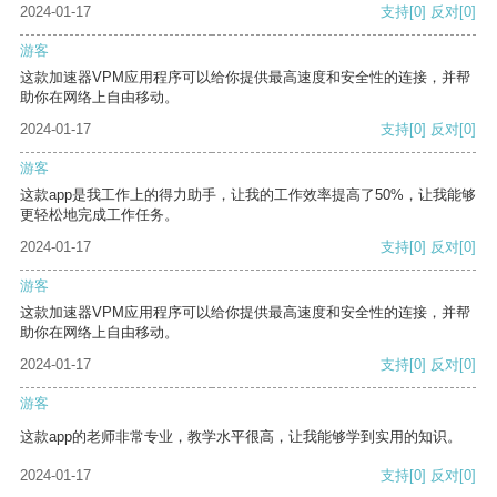
2024-01-17
支持
[0]
反对
[0]
游客
这款加速器VPM应用程序可以给你提供最高速度和安全性的连接，并帮
助你在网络上自由移动。
2024-01-17
支持
[0]
反对
[0]
游客
这款app是我工作上的得力助手，让我的工作效率提高了50%，让我能够
更轻松地完成工作任务。
2024-01-17
支持
[0]
反对
[0]
游客
这款加速器VPM应用程序可以给你提供最高速度和安全性的连接，并帮
助你在网络上自由移动。
2024-01-17
支持
[0]
反对
[0]
游客
这款app的老师非常专业，教学水平很高，让我能够学到实用的知识。
2024-01-17
支持
[0]
反对
[0]