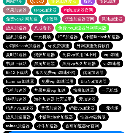
网站地图
QuickQ
旋风加速度器
旋风
旋风加速
坚果加速器
tiktok加速器
狗急加速器官网
免费vqn外网加速
小蓝鸟
优途加速器官网
风驰加速器
旋风加速器
八戒看书
免费vps加速器外网苹果版
黑豹加速器
一元机场
IOS加速器
小猫咪ciash加速器
小猫咪ciash加速器
vp免费加速
外网加速免费软件
夏时加速器
蚂蚁加速器
免费vp试用24小时
vqn加速
书游下载站
黑洞加速噐
黑洞vp永久加速器
vp加速器
6513下载站
永久免费vqn加速外网
优途加速器
hammer加速器
免费vqn加速试用
BitzNet加速器
飞机加速器
苹果免费vqn加速
快橙加速器
一元机场
快橙加速器
海外加速器七天试用
爱加速器
猎豹nvp加速器
暴雪加速器
蚂蚁vp加速器
一元机场
旋风加速度器
小猫咪ciash加速器
快连vn破解版
twitter加速器
小牛加速器
香蕉加速器vp官网