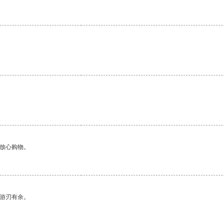
够放心购物。
中游刃有余。