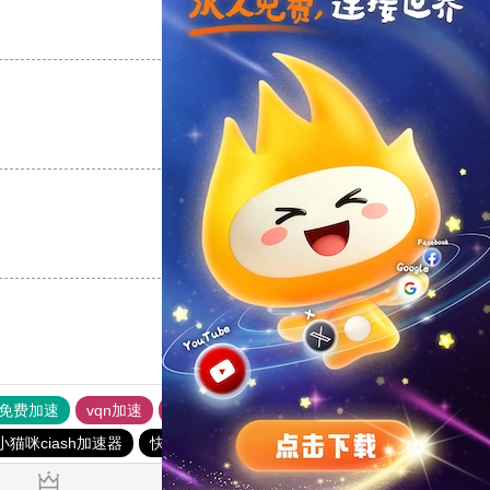
支持
[0]
反对
[0]
支持
[0]
反对
[0]
支持
[0]
反对
[0]
p免费加速
vqn加速
书游下载站
黑洞加速噐
vp加速器
小猫咪ciash加速器
快连vn破解版
快鸭加速器