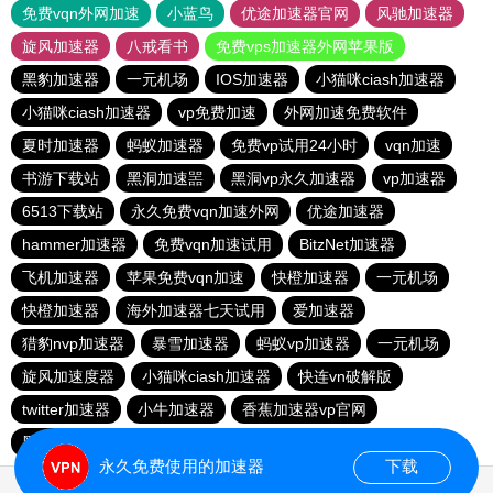
免费vqn外网加速
小蓝鸟
优途加速器官网
风驰加速器
旋风加速器
八戒看书
免费vps加速器外网苹果版
黑豹加速器
一元机场
IOS加速器
小猫咪ciash加速器
小猫咪ciash加速器
vp免费加速
外网加速免费软件
夏时加速器
蚂蚁加速器
免费vp试用24小时
vqn加速
书游下载站
黑洞加速噐
黑洞vp永久加速器
vp加速器
6513下载站
永久免费vqn加速外网
优途加速器
hammer加速器
免费vqn加速试用
BitzNet加速器
飞机加速器
苹果免费vqn加速
快橙加速器
一元机场
快橙加速器
海外加速器七天试用
爱加速器
猎豹nvp加速器
暴雪加速器
蚂蚁vp加速器
一元机场
旋风加速度器
小猫咪ciash加速器
快连vn破解版
twitter加速器
小牛加速器
香蕉加速器vp官网
黑洞永久加速器
快鸭加速器
永久免费使用的加速器
下载