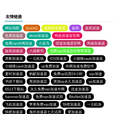
友情链接
网站地图
QuickQ
旋风加速度器
旋风
旋风加速
坚果加速器
tiktok加速器
狗急加速器官网
免费vqn外网加速
小蓝鸟
优途加速器官网
风驰加速器
旋风加速器
八戒看书
免费vps加速器外网苹果版
黑豹加速器
一元机场
IOS加速器
小猫咪ciash加速器
小猫咪ciash加速器
vp免费加速
外网加速免费软件
夏时加速器
蚂蚁加速器
免费vp试用24小时
vqn加速
书游下载站
黑洞加速噐
黑洞vp永久加速器
vp加速器
6513下载站
永久免费vqn加速外网
优途加速器
hammer加速器
免费vqn加速试用
BitzNet加速器
飞机加速器
苹果免费vqn加速
快橙加速器
一元机场
快橙加速器
海外加速器七天试用
爱加速器