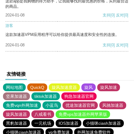
这款app是我购物的得力助手，让我能够找到最优惠的价格，买到最合适
的商品。
2024-01-08
支持
[0]
反对
[0]
游客
这款加速器VPM应用程序可以给你提供最高速度和安全性的连接。
2024-01-08
支持
[0]
反对
[0]
友情链接
网站地图
QuickQ
旋风加速度器
旋风
旋风加速
坚果加速器
tiktok加速器
狗急加速器官网
免费vqn外网加速
小蓝鸟
优途加速器官网
风驰加速器
旋风加速器
八戒看书
免费vps加速器外网苹果版
黑豹加速器
一元机场
IOS加速器
小猫咪ciash加速器
小猫咪ciash加速器
vp免费加速
外网加速免费软件