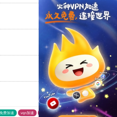
支持
[0]
反对
[0]
支持
[0]
反对
[0]
支持
[0]
反对
[0]
p免费加速
vqn加速
书游下载站
黑洞加速噐
vp加速器