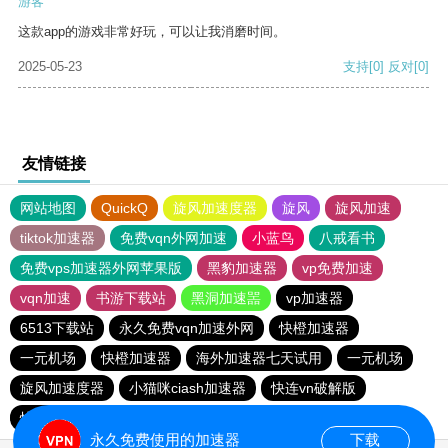
游客
这款app的游戏非常好玩，可以让我消磨时间。
2025-05-23
支持
[0]
反对
[0]
友情链接
网站地图
QuickQ
旋风加速度器
旋风
旋风加速
tiktok加速器
免费vqn外网加速
小蓝鸟
八戒看书
免费vps加速器外网苹果版
黑豹加速器
vp免费加速
vqn加速
书游下载站
黑洞加速噐
vp加速器
6513下载站
永久免费vqn加速外网
快橙加速器
一元机场
快橙加速器
海外加速器七天试用
一元机场
旋风加速度器
小猫咪ciash加速器
快连vn破解版
快鸭加速器
永久免费使用的加速器
下载