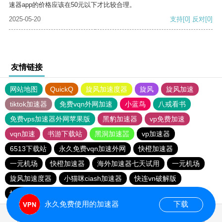
速器app的价格应该在50元以下才比较合理。
2025-05-20
支持
[0]
反对
[0]
友情链接
网站地图
QuickQ
旋风加速度器
旋风
旋风加速
tiktok加速器
免费vqn外网加速
小蓝鸟
八戒看书
免费vps加速器外网苹果版
黑豹加速器
vp免费加速
vqn加速
书游下载站
黑洞加速噐
vp加速器
6513下载站
永久免费vqn加速外网
快橙加速器
一元机场
快橙加速器
海外加速器七天试用
一元机场
旋风加速度器
小猫咪ciash加速器
快连vn破解版
快鸭加速器
永久免费使用的加速器
下载
0.027921s