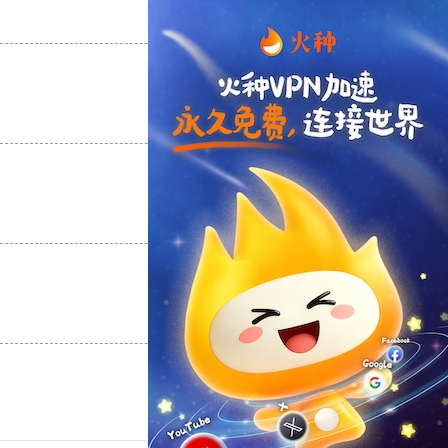
支持
[0]
反对
[0]
支持
[0]
反对
[0]
支持
[0]
反对
[0]
支持
[0]
反对
[0]