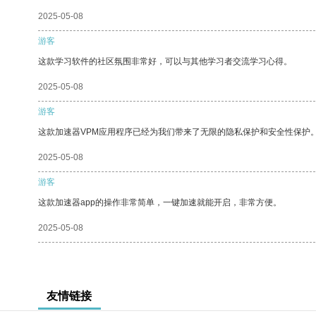
2025-05-08
游客
这款学习软件的社区氛围非常好，可以与其他学习者交流学习心得。
2025-05-08
游客
这款加速器VPM应用程序已经为我们带来了无限的隐私保护和安全性保护
2025-05-08
游客
这款加速器app的操作非常简单，一键加速就能开启，非常方便。
2025-05-08
友情链接