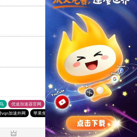
支持
[0]
反对
[0]
支持
[0]
反对
[0]
鸟
优途加速器官网
风驰加速器
旋风加速器
八戒看书
vqn加速外网
苹果免费vqn加速
快橙加速器
一元机场