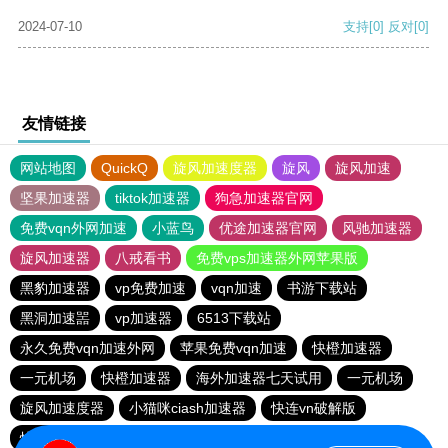
2024-07-10
支持
[0]
反对
[0]
友情链接
网站地图
QuickQ
旋风加速度器
旋风
旋风加速
坚果加速器
tiktok加速器
狗急加速器官网
免费vqn外网加速
小蓝鸟
优途加速器官网
风驰加速器
旋风加速器
八戒看书
免费vps加速器外网苹果版
黑豹加速器
vp免费加速
vqn加速
书游下载站
黑洞加速噐
vp加速器
6513下载站
永久免费vqn加速外网
苹果免费vqn加速
快橙加速器
一元机场
快橙加速器
海外加速器七天试用
一元机场
旋风加速度器
小猫咪ciash加速器
快连vn破解版
快鸭加速器