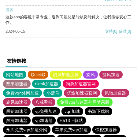
游客
这款app的客服非常专业，遇到问题总是能够及时解决，让我能够安心工
作。
2024-06-15
支持
[0]
反对
[0]
友情链接
网站地图
QuickQ
旋风加速度器
旋风
旋风加速
坚果加速器
tiktok加速器
狗急加速器官网
免费vqn外网加速
小蓝鸟
优途加速器官网
风驰加速器
旋风加速器
八戒看书
免费vps加速器外网苹果版
黑豹加速器
vp免费加速
vqn加速
书游下载站
黑洞加速噐
vp加速器
6513下载站
永久免费vqn加速外网
苹果免费vqn加速
快橙加速器