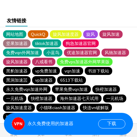
友情链接
网站地图
QuickQ
旋风加速度器
旋风
旋风加速
坚果加速器
tiktok加速器
狗急加速器官网
免费vqn外网加速
小蓝鸟
优途加速器官网
风驰加速器
旋风加速器
八戒看书
免费vps加速器外网苹果版
黑豹加速器
vp免费加速
vqn加速
书游下载站
黑洞加速噐
vp加速器
6513下载站
永久免费vqn加速外网
苹果免费vqn加速
快橙加速器
一元机场
快橙加速器
海外加速器七天试用
一元机场
旋风加速度器
小猫咪ciash加速器
快连vn破解版
快鸭加速器
永久免费使用的加速器
下载
0.043973s
首页
安卓
苹果
排行
推荐