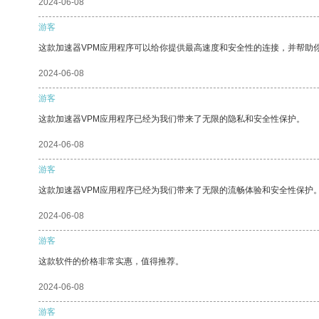
2024-06-08
游客
这款加速器VPM应用程序可以给你提供最高速度和安全性的连接，并帮助
2024-06-08
游客
这款加速器VPM应用程序已经为我们带来了无限的隐私和安全性保护。
2024-06-08
游客
这款加速器VPM应用程序已经为我们带来了无限的流畅体验和安全性保护
2024-06-08
游客
这款软件的价格非常实惠，值得推荐。
2024-06-08
游客