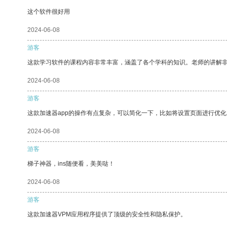
这个软件很好用
2024-06-08
游客
这款学习软件的课程内容非常丰富，涵盖了各个学科的知识。老师的讲解
2024-06-08
游客
这款加速器app的操作有点复杂，可以简化一下，比如将设置页面进行优化
2024-06-08
游客
梯子神器，ins随便看，美美哒！
2024-06-08
游客
这款加速器VPM应用程序提供了顶级的安全性和隐私保护。