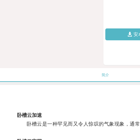
安
简介
卧槽云加速
卧槽云是一种罕见而又令人惊叹的气象现象，通常