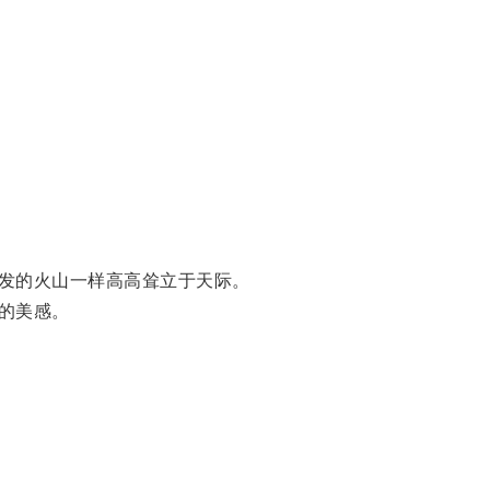
发的火山一样高高耸立于天际。
的美感。