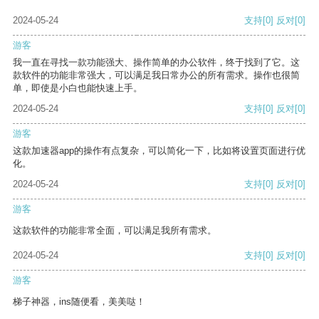
2024-05-24
支持
[0]
反对
[0]
游客
我一直在寻找一款功能强大、操作简单的办公软件，终于找到了它。这
款软件的功能非常强大，可以满足我日常办公的所有需求。操作也很简
单，即使是小白也能快速上手。
2024-05-24
支持
[0]
反对
[0]
游客
这款加速器app的操作有点复杂，可以简化一下，比如将设置页面进行优
化。
2024-05-24
支持
[0]
反对
[0]
游客
这款软件的功能非常全面，可以满足我所有需求。
2024-05-24
支持
[0]
反对
[0]
游客
梯子神器，ins随便看，美美哒！