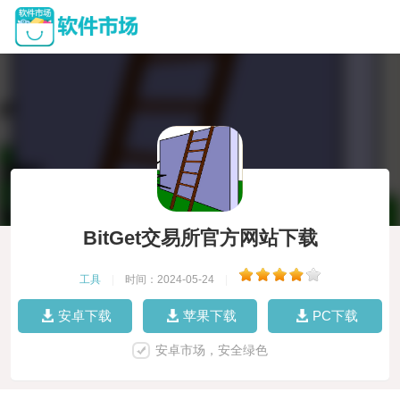
BitGet交易所官方网站下载
工具
|
时间：2024-05-24
|
安卓下载
苹果下载
PC下载
安卓市场，安全绿色