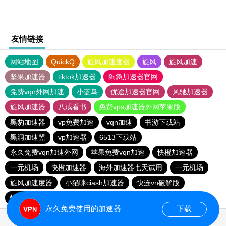
友情链接
网站地图
QuickQ
旋风加速度器
旋风
旋风加速
坚果加速器
tiktok加速器
狗急加速器官网
免费vqn外网加速
小蓝鸟
优途加速器官网
风驰加速器
旋风加速器
八戒看书
免费vps加速器外网苹果版
黑豹加速器
vp免费加速
vqn加速
书游下载站
黑洞加速噐
vp加速器
6513下载站
永久免费vqn加速外网
苹果免费vqn加速
快橙加速器
一元机场
快橙加速器
海外加速器七天试用
一元机场
旋风加速度器
小猫咪ciash加速器
快连vn破解版
快鸭加速器
永久免费使用的加速器
下载