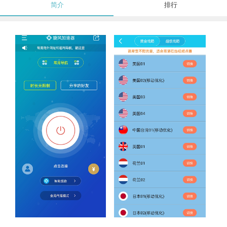
简介
排行