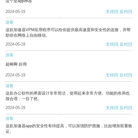
这个是app神器
2024-05-19
支持
[0]
反对
[0]
游客
这款加速器VPM应用程序可以给你提供最高速度和安全性的连接，并帮
助你在网络上自由移动。
2024-05-19
支持
[0]
反对
[0]
游客
超棒啊 好用
2024-05-19
支持
[0]
反对
[0]
游客
这款办公软件的界面设计非常简洁，使用起来非常方便。功能的布局也
很合理，一目了然。
2024-05-19
支持
[0]
反对
[0]
游客
这款加速器app的安全性有待提高，可以加强防护措施，比如增加双重验
证。