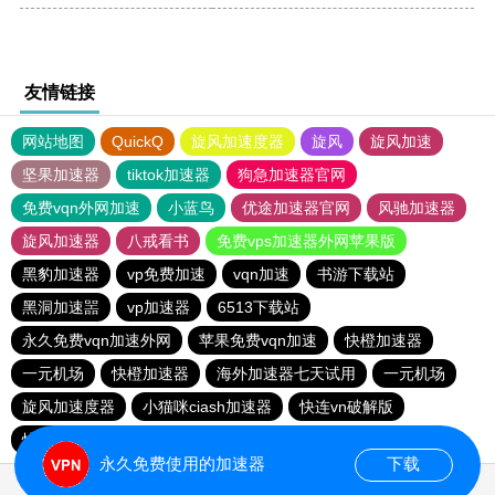
友情链接
网站地图
QuickQ
旋风加速度器
旋风
旋风加速
坚果加速器
tiktok加速器
狗急加速器官网
免费vqn外网加速
小蓝鸟
优途加速器官网
风驰加速器
旋风加速器
八戒看书
免费vps加速器外网苹果版
黑豹加速器
vp免费加速
vqn加速
书游下载站
黑洞加速噐
vp加速器
6513下载站
永久免费vqn加速外网
苹果免费vqn加速
快橙加速器
一元机场
快橙加速器
海外加速器七天试用
一元机场
旋风加速度器
小猫咪ciash加速器
快连vn破解版
快鸭加速器
永久免费使用的加速器
下载