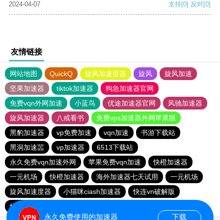
2024-04-07
支持
[0]
反对
[0]
友情链接
网站地图
QuickQ
旋风加速度器
旋风
旋风加速
坚果加速器
tiktok加速器
狗急加速器官网
免费vqn外网加速
小蓝鸟
优途加速器官网
风驰加速器
旋风加速器
八戒看书
免费vps加速器外网苹果版
黑豹加速器
vp免费加速
vqn加速
书游下载站
黑洞加速噐
vp加速器
6513下载站
永久免费vqn加速外网
苹果免费vqn加速
快橙加速器
一元机场
快橙加速器
海外加速器七天试用
一元机场
旋风加速度器
小猫咪ciash加速器
快连vn破解版
快鸭加速器
永久免费使用的加速器
下载