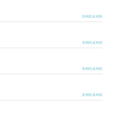
支持
[0]
反对
[0]
支持
[0]
反对
[0]
支持
[0]
反对
[0]
支持
[0]
反对
[0]