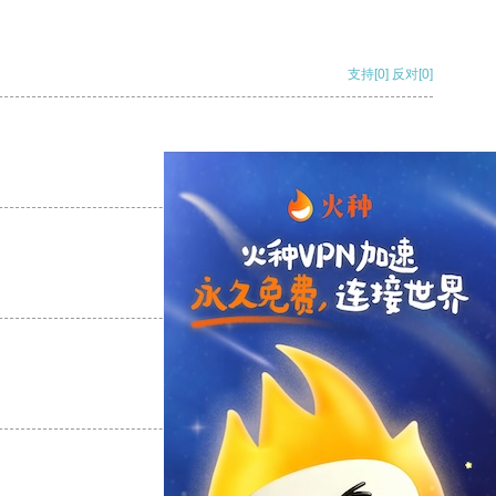
支持
[0]
反对
[0]
支持
[0]
反对
[0]
支持
[0]
反对
[0]
支持
[0]
反对
[0]