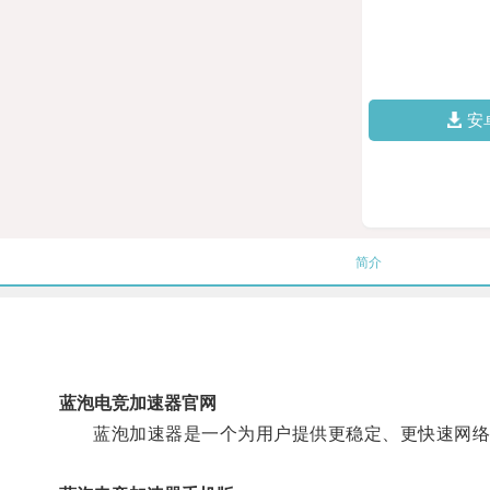
安
简介
蓝泡电竞加速器官网
蓝泡加速器是一个为用户提供更稳定、更快速网络连