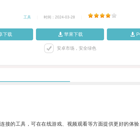
工具
|
时间：2024-03-28
|
卓下载
苹果下载
安卓市场，安全绿色
接的工具，可在在线游戏、视频观看等方面提供更好的体验