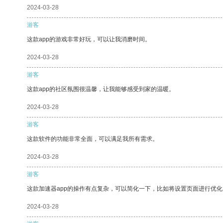
2024-03-28
游客
这款app的游戏非常好玩，可以让我消磨时间。
2024-03-28
游客
这款app的社区氛围很温馨，让我能够感受到家的温暖。
2024-03-28
游客
这款软件的功能非常全面，可以满足我所有需求。
2024-03-28
游客
这款加速器app的操作有点复杂，可以简化一下，比如将设置页面进行优化
2024-03-28