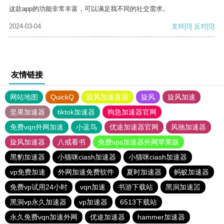
这款app的功能非常丰富，可以满足我不同的社交需求。
2024-03-04
支持
[0]
反对
[0]
友情链接
网站地图
QuickQ
旋风加速度器
旋风
旋风加速
坚果加速器
tiktok加速器
狗急加速器官网
免费vqn外网加速
小蓝鸟
优途加速器官网
风驰加速器
旋风加速器
八戒看书
免费vps加速器外网苹果版
黑豹加速器
小猫咪ciash加速器
小猫咪ciash加速器
vp免费加速
外网加速免费软件
夏时加速器
蚂蚁加速器
免费vp试用24小时
vqn加速
书游下载站
黑洞加速噐
黑洞vp永久加速器
vp加速器
6513下载站
永久免费vqn加速外网
优途加速器
hammer加速器