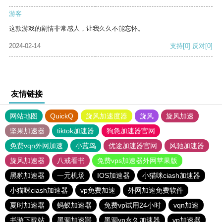
游客
这款游戏的剧情非常感人，让我久久不能忘怀。
2024-02-14
支持
[0]
反对
[0]
友情链接
网站地图
QuickQ
旋风加速度器
旋风
旋风加速
坚果加速器
tiktok加速器
狗急加速器官网
免费vqn外网加速
小蓝鸟
优途加速器官网
风驰加速器
旋风加速器
八戒看书
免费vps加速器外网苹果版
黑豹加速器
一元机场
IOS加速器
小猫咪ciash加速器
小猫咪ciash加速器
vp免费加速
外网加速免费软件
夏时加速器
蚂蚁加速器
免费vp试用24小时
vqn加速
书游下载站
黑洞加速噐
黑洞vp永久加速器
vp加速器