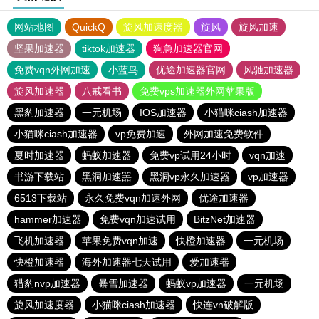
网站地图
QuickQ
旋风加速度器
旋风
旋风加速
坚果加速器
tiktok加速器
狗急加速器官网
免费vqn外网加速
小蓝鸟
优途加速器官网
风驰加速器
旋风加速器
八戒看书
免费vps加速器外网苹果版
黑豹加速器
一元机场
IOS加速器
小猫咪ciash加速器
小猫咪ciash加速器
vp免费加速
外网加速免费软件
夏时加速器
蚂蚁加速器
免费vp试用24小时
vqn加速
书游下载站
黑洞加速噐
黑洞vp永久加速器
vp加速器
6513下载站
永久免费vqn加速外网
优途加速器
hammer加速器
免费vqn加速试用
BitzNet加速器
飞机加速器
苹果免费vqn加速
快橙加速器
一元机场
快橙加速器
海外加速器七天试用
爱加速器
猎豹nvp加速器
暴雪加速器
蚂蚁vp加速器
一元机场
旋风加速度器
小猫咪ciash加速器
快连vn破解版