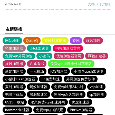
2024-02-08
支持
[0]
反对
[0]
友情链接
网站地图
QuickQ
旋风加速度器
旋风
旋风加速
坚果加速器
tiktok加速器
狗急加速器官网
免费vqn外网加速
小蓝鸟
优途加速器官网
风驰加速器
旋风加速器
八戒看书
免费vps加速器外网苹果版
黑豹加速器
一元机场
IOS加速器
小猫咪ciash加速器
小猫咪ciash加速器
vp免费加速
外网加速免费软件
夏时加速器
蚂蚁加速器
免费vp试用24小时
vqn加速
书游下载站
黑洞加速噐
黑洞vp永久加速器
vp加速器
6513下载站
永久免费vqn加速外网
优途加速器
hammer加速器
免费vqn加速试用
BitzNet加速器