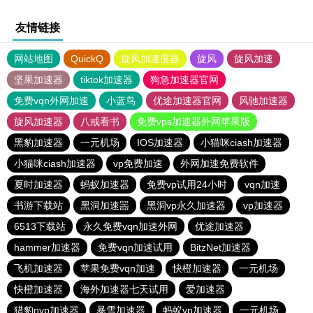
友情链接
网站地图
QuickQ
旋风加速度器
旋风
旋风加速
坚果加速器
tiktok加速器
狗急加速器官网
免费vqn外网加速
小蓝鸟
优途加速器官网
风驰加速器
旋风加速器
八戒看书
免费vps加速器外网苹果版
黑豹加速器
一元机场
IOS加速器
小猫咪ciash加速器
小猫咪ciash加速器
vp免费加速
外网加速免费软件
夏时加速器
蚂蚁加速器
免费vp试用24小时
vqn加速
书游下载站
黑洞加速噐
黑洞vp永久加速器
vp加速器
6513下载站
永久免费vqn加速外网
优途加速器
hammer加速器
免费vqn加速试用
BitzNet加速器
飞机加速器
苹果免费vqn加速
快橙加速器
一元机场
快橙加速器
海外加速器七天试用
爱加速器
猎豹nvp加速器
暴雪加速器
蚂蚁vp加速器
一元机场