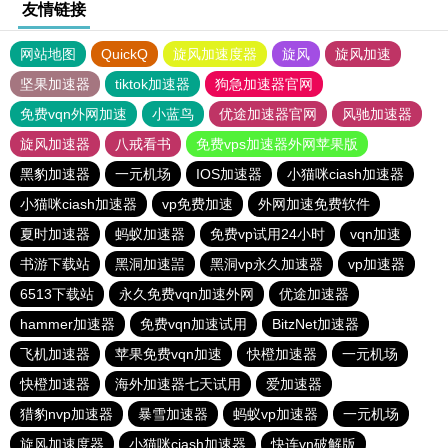
友情链接
网站地图
QuickQ
旋风加速度器
旋风
旋风加速
坚果加速器
tiktok加速器
狗急加速器官网
免费vqn外网加速
小蓝鸟
优途加速器官网
风驰加速器
旋风加速器
八戒看书
免费vps加速器外网苹果版
黑豹加速器
一元机场
IOS加速器
小猫咪ciash加速器
小猫咪ciash加速器
vp免费加速
外网加速免费软件
夏时加速器
蚂蚁加速器
免费vp试用24小时
vqn加速
书游下载站
黑洞加速噐
黑洞vp永久加速器
vp加速器
6513下载站
永久免费vqn加速外网
优途加速器
hammer加速器
免费vqn加速试用
BitzNet加速器
飞机加速器
苹果免费vqn加速
快橙加速器
一元机场
快橙加速器
海外加速器七天试用
爱加速器
猎豹nvp加速器
暴雪加速器
蚂蚁vp加速器
一元机场
旋风加速度器
小猫咪ciash加速器
快连vn破解版