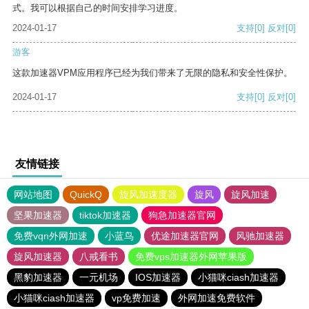
式。我可以根据自己的时间安排学习进度。
2024-01-17
支持
[0]
反对
[0]
游客
这款加速器VPM应用程序已经为我们带来了无限的隐私和安全性保护。
2024-01-17
支持
[0]
反对
[0]
友情链接
网站地图
QuickQ
旋风加速度器
旋风
旋风加速
坚果加速器
tiktok加速器
狗急加速器官网
免费vqn外网加速
小蓝鸟
优途加速器官网
风驰加速器
旋风加速器
八戒看书
免费vps加速器外网苹果版
黑豹加速器
一元机场
IOS加速器
小猫咪ciash加速器
小猫咪ciash加速器
vp免费加速
外网加速免费软件