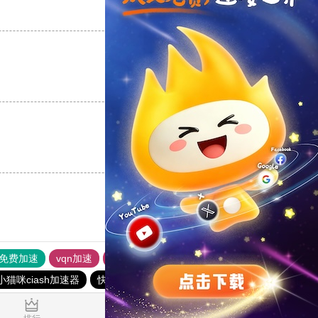
支持
[0]
反对
[0]
支持
[0]
反对
[0]
支持
[0]
反对
[0]
p免费加速
vqn加速
书游下载站
黑洞加速噐
vp加速器
小猫咪ciash加速器
快连vn破解版
快鸭加速器