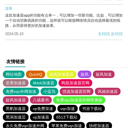
游客
这款加速器app的功能有点单一，可以增加一些新功能。比如，可以增加
一个自动切换线路的功能，这样就可以根据网络情况自动选择最优的线
路，从而获得更好的加速效果。
2024-05-10
支持
[0]
反对
[0]
友情链接
网站地图
QuickQ
旋风加速度器
旋风
旋风加速
坚果加速器
tiktok加速器
狗急加速器官网
免费vqn外网加速
小蓝鸟
优途加速器官网
风驰加速器
旋风加速器
八戒看书
免费vps加速器外网苹果版
黑豹加速器
vp免费加速
vqn加速
书游下载站
黑洞加速噐
vp加速器
6513下载站
永久免费vqn加速外网
苹果免费vqn加速
快橙加速器