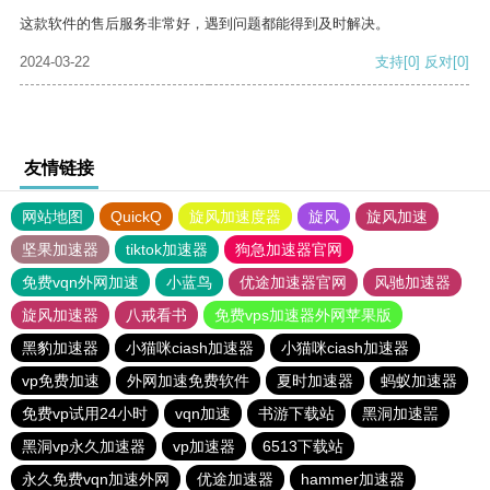
这款软件的售后服务非常好，遇到问题都能得到及时解决。
2024-03-22
支持
[0]
反对
[0]
友情链接
网站地图
QuickQ
旋风加速度器
旋风
旋风加速
坚果加速器
tiktok加速器
狗急加速器官网
免费vqn外网加速
小蓝鸟
优途加速器官网
风驰加速器
旋风加速器
八戒看书
免费vps加速器外网苹果版
黑豹加速器
小猫咪ciash加速器
小猫咪ciash加速器
vp免费加速
外网加速免费软件
夏时加速器
蚂蚁加速器
免费vp试用24小时
vqn加速
书游下载站
黑洞加速噐
黑洞vp永久加速器
vp加速器
6513下载站
永久免费vqn加速外网
优途加速器
hammer加速器